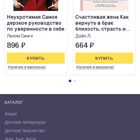
Неукротимая Самое
Счастливая жена Как
дерзкое руководство
вернуть в брак
по уверенности в себе
близость, страсть и
гармонию
Лилли Сингх
Дойл Л.
896
₽
664
₽
КУПИТЬ
КУПИТЬ
Наличие
в магазинах
Наличие
в магазинах
КАТАЛОГ
Акции
Детская литература
Детское творчество
Дом. Быт. Досуг.