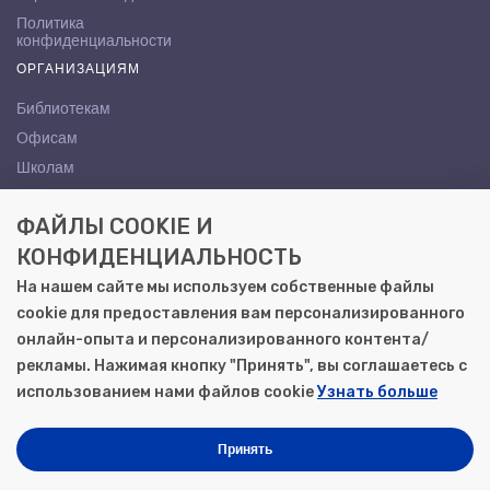
Политика
конфиденциальности
ОРГАНИЗАЦИЯМ
Библиотекам
Офисам
Школам
ВУЗам
ФАЙЛЫ COOKIE И
КОНТАКТЫ
КОНФИДЕНЦИАЛЬНОСТЬ
Саратов, ул. Осипова, 10А
На нашем сайте мы используем собственные файлы
+7 (8452) 72-65-65
cookie для предоставления вам персонализированного
gemera@moya-kniga.ru
онлайн-опыта и персонализированного контента/
рекламы. Нажимая кнопку "Принять", вы соглашаетесь с
использованием нами файлов cookie
Узнать больше
© 2000–2026, ООО «Гемера-Плюс»
Моя книга | Сеть книжных магазинов в Саратове
Принять