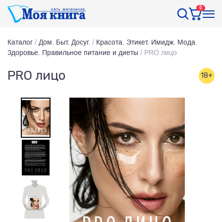
0
Каталог
/
Дом. Быт. Досуг.
/
Красота. Этикет. Имидж. Мода.
Здоровье. Правильное питание и диеты
/
PRO лицо
PRO лицо
18+