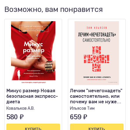
Возможно, вам понравится
Минус размер Новая
Лечим "нечегонадеть"
безопасная экспресс-
самостоятельно, или
диета
почему вам не нужен
"стилист"
Ковальков А.В.
Ильясов Тим
580
₽
659
₽
КУПИТЬ
КУПИТЬ