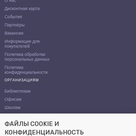
О нас
Дисконтная карта
События
Партнёры
Вакансии
Информация для
покупателей
Политика обработки
персональных данных
Политика
конфиденциальности
ОРГАНИЗАЦИЯМ
Библиотекам
Офисам
Школам
ВУЗам
ФАЙЛЫ COOKIE И
КОНТАКТЫ
КОНФИДЕНЦИАЛЬНОСТЬ
Саратов, ул. Осипова, 10А