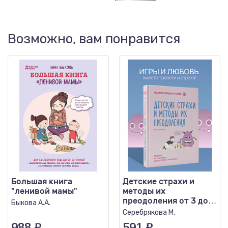
Возможно, вам понравится
Большая книга
Детские страхи и
"ленивой мамы"
методы их
преодоления от 3 до
Быкова А.А.
15 лет Теория и
Серебрякова М.
практика..
988
₽
591
₽