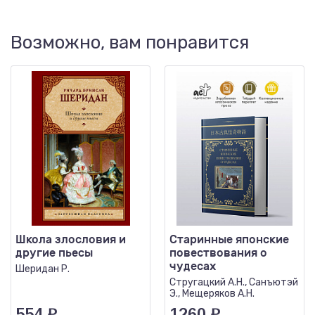
Возможно, вам понравится
Школа злословия и
Старинные японские
другие пьесы
повествования о
чудесах
Шеридан Р.
Стругацкий А.Н., Санъютэй
Э., Мещеряков А.Н.
554
₽
1260
₽