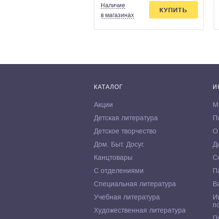
Наличие
КУПИТЬ
в магазинах
КАТАЛОГ
И
Акции
М
Детская литература
П
Детское творчество
О
Дом. Быт. Досуг.
Д
Канцтовары
С
С отделениями
П
Специальная литература
В
Учебная литература
И
п
Художественная литература
П