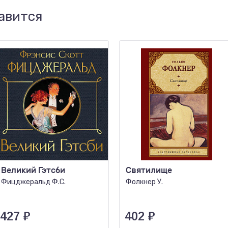
авится
Великий Гэтсби
Святилище
Фицджеральд Ф.С.
Фолкнер У.
427
₽
402
₽