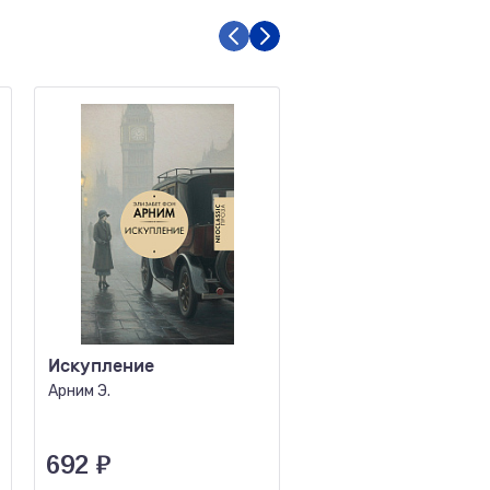
Искупление
Дживс и феодальн
верность
Арним Э.
Вудхаус П.Г.
692
₽
351
₽