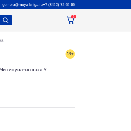
gemera@moya-kniga.ru
+7 (8452) 72 65 65
0
на
18+
 Митицуна-но хаха У.