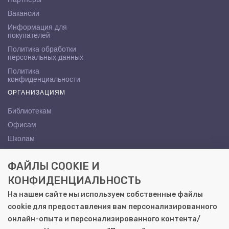
Вакансии
Информация для
покупателей
Политика обработки
персональных данных
Политика
конфиденциальности
ОРГАНИЗАЦИЯМ
Библиотекам
Офисам
Школам
ВУЗам
ФАЙЛЫ COOKIE И
КОНТАКТЫ
КОНФИДЕНЦИАЛЬНОСТЬ
Саратов, ул. Осипова, 10А
На нашем сайте мы используем собственные файлы
+7 (8452) 72-65-65
cookie для предоставления вам персонализированного
gemera@moya-kniga.ru
онлайн-опыта и персонализированного контента/