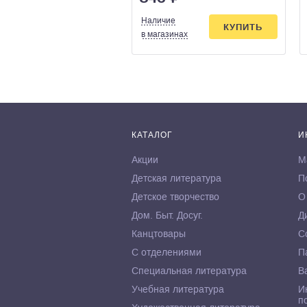
Наличие
КУПИТЬ
в магазинах
КАТАЛОГ
И
Акции
М
Детская литература
П
Детское творчество
О
Дом. Быт. Досуг.
Д
Канцтовары
С
С отделениями
П
Специальная литература
В
Учебная литература
И
п