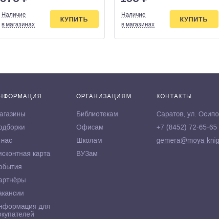
Наличие
Наличие
КУПИТЬ
КУПИТЬ
в магазинах
в магазинах
НФОРМАЦИЯ
ОРГАНИЗАЦИЯМ
КОНТАКТЫ
агазины
Библиотекам
Саратов, ул. Осипо
одборки
Офисам
+7 (8452) 72-65-65
 нас
Школам
gemera@moya-knig
исконтная карта
ВУЗам
обытия
артнёры
акансии
нформация для
окупателей