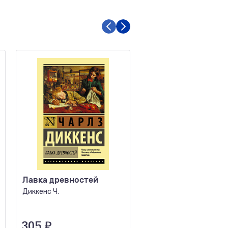
Лавка древностей
Хорошие жены
(подарочное издан
Диккенс Ч.
Олкотт Л.М.
305
₽
1356
₽