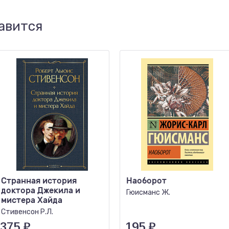
авится
Странная история
Наоборот
доктора Джекила и
Гюисманс Ж.
мистера Хайда
Стивенсон Р.Л.
375
₽
195
₽