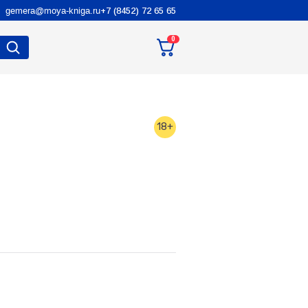
gemera@moya-kniga.ru
+7 (8452) 72 65 65
0
18+