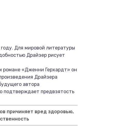
 году. Для мировой литературы
одобностью Драйзер рисует
ом романе «Дженни Герхардт» он
е произведения Драйзера
 будущего автора
ко подтверждает предвзятость
ов причиняет вред здоровью,
тственность