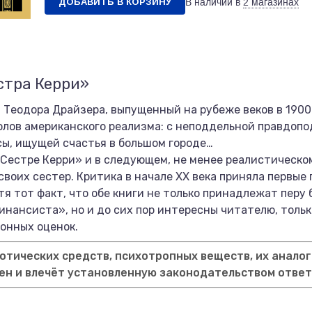
ДОБАВИТЬ В КОРЗИНУ
В наличии в
2 магазинах
стра Керри»
 Теодора Драйзера, выпущенный на рубеже веков в 1900
олов американского реализма: с неподдельной правдоп
ы, ищущей счастья в большом городе…
 «Сестре Керри» и в следующем, не менее реалистическ
своих сестер. Критика в начале XX века приняла первы
я тот факт, что обе книги не только принадлежат перу
нансиста», но и до сих пор интересны читателю, толь
онных оценок.
тических средств, психотропных веществ, их аналог
ен и влечёт установленную законодательством отве