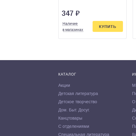
347
₽
Наличие
КУПИТЬ
в магазинах
КАТАЛОГ
И
Акции
М
Детская литература
П
Детское творчество
О
Дом. Быт. Досуг.
Д
Канцтовары
С
С отделениями
П
Специальная литература
В