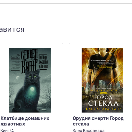
авится
Клатбище домашних
Орудия смерти Город
жывотных
стекла
Кинг С.
Клэр Кассандра