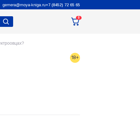
gemera@moya-kniga.ru
+7 (8452) 72 65 65
0
ектроовцах?
18+