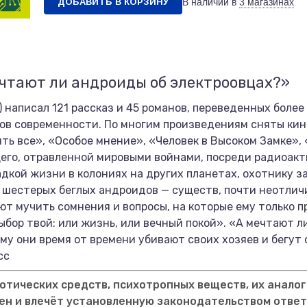
ДОБАВИТЬ В КОРЗИНУ
В наличии в
3 магазинах
чтают ли андроиды об электроовцах?»
написал 121 рассказ и 45 романов, переведенных более 
ов современности. По многим произведениям сняты кин
ть все», «Особое мнение», «Человек в Высоком Замке»,
щего, отравленной мировыми войнами, посреди радиоакт
дкой жизни в колониях на других планетах, охотнику з
шестерых беглых андроидов — существ, почти неотличи
т мучить сомнения и вопросы, на которые ему только 
ыбор твой: или жизнь, или вечный покой». «А мечтают л
ому они время от времени убивают своих хозяев и бегут
сс
тических средств, психотропных веществ, их аналог
ен и влечёт установленную законодательством отве