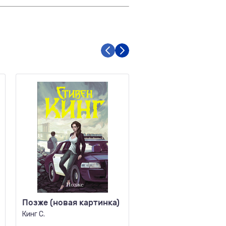
Позже (новая картинка)
Отель с привидени
Кинг С.
Коллинз У.