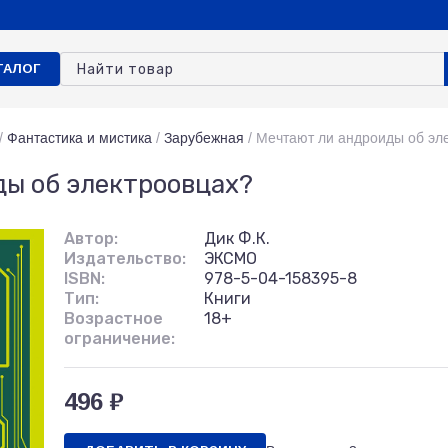
ТАЛОГ
/
Фантастика и мистика
/
Зарубежная
/
Мечтают ли андроиды об эл
ы об электроовцах?
Автор:
Дик Ф.К.
Издательство:
ЭКСМО
ISBN:
978-5-04-158395-8
Тип:
Книги
Возрастное
18+
ограничение:
496 ₽