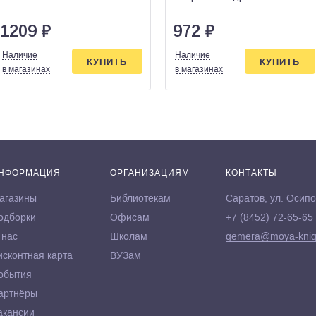
1209
₽
972
₽
Наличие
Наличие
КУПИТЬ
КУПИТЬ
в магазинах
в магазинах
НФОРМАЦИЯ
ОРГАНИЗАЦИЯМ
КОНТАКТЫ
агазины
Библиотекам
Саратов, ул. Осипо
одборки
Офисам
+7 (8452) 72-65-65
 нас
Школам
gemera@moya-knig
исконтная карта
ВУЗам
обытия
артнёры
акансии