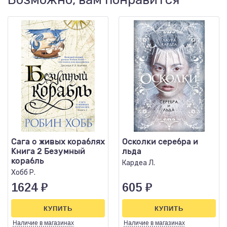
Сага о живых кораблях
Осколки серебра и
Книга 2 Безумный
льда
корабль
Кардеа Л.
Хобб Р.
1624
₽
605
₽
КУПИТЬ
КУПИТЬ
Наличие
в магазинах
Наличие
в магазинах