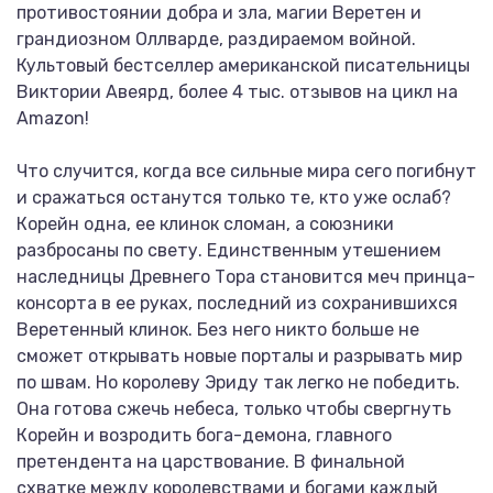
противостоянии добра и зла, магии Веретен и
грандиозном Оллварде, раздираемом войной.
Культовый бестселлер американской писательницы
Виктории Авеярд, более 4 тыс. отзывов на цикл на
Amazon!
Что случится, когда все сильные мира сего погибнут
и сражаться останутся только те, кто уже ослаб?
Корейн одна, ее клинок сломан, а союзники
разбросаны по свету. Единственным утешением
наследницы Древнего Тора становится меч принца-
консорта в ее руках, последний из сохранившихся
Веретенный клинок. Без него никто больше не
сможет открывать новые порталы и разрывать мир
по швам. Но королеву Эриду так легко не победить.
Она готова сжечь небеса, только чтобы свергнуть
Корейн и возродить бога-демона, главного
претендента на царствование. В финальной
схватке между королевствами и богами каждый