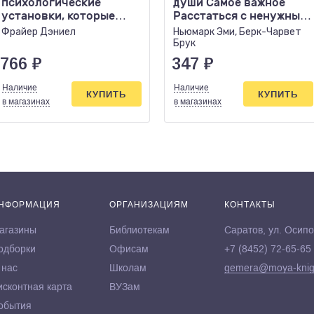
психологические
души Самое важное
установки, которые
Расстаться с ненужным
мешают нам жить
и обнаружить, что с
Фрайер Дэниел
Ньюмарк Эми, Берк-Чарвет
Брук
766
₽
347
₽
Наличие
Наличие
КУПИТЬ
КУПИТЬ
в магазинах
в магазинах
НФОРМАЦИЯ
ОРГАНИЗАЦИЯМ
КОНТАКТЫ
агазины
Библиотекам
Саратов, ул. Осипо
одборки
Офисам
+7 (8452) 72-65-65
 нас
Школам
gemera@moya-knig
исконтная карта
ВУЗам
обытия