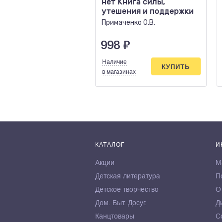
нет Книга силы,
утешения и поддержки
Примаченко О.В.
998
₽
Наличие
КУПИТЬ
в магазинах
КАТАЛОГ
И
Акции
М
Детская литература
П
Детское творчество
О
Дом. Быт. Досуг.
Д
Канцтовары
С