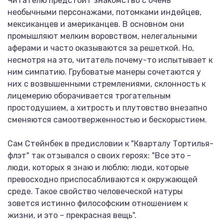
Читателю предстоит знакомство с очень
необычными персонажами, потомками индейцев,
мексиканцев и американцев. В основном они
промышляют мелким воровством, нелегальными
аферами и часто оказываются за решеткой. Но,
несмотря на это, читатель почему-то испытывает к
ним симпатию. Грубоватые манеры сочетаются у
них с возвышенными стремлениями, склонность к
лицемерию оборачивается трогательным
простодушием, а хитрость и плутовство внезапно
сменяются самоотверженностью и бескорыстием.
Сам Стейнбек в предисловии к "Кварталу Тортилья-
флэт" так отзывался о своих героях: "Все это –
люди, которых я знаю и люблю; люди, которые
превосходно приспосабливаются к окружающей
среде. Такое свойство человеческой натуры
зовется истинно философским отношением к
жизни, и это – прекрасная вещь".