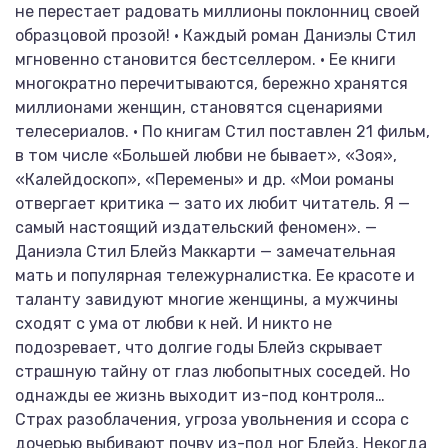
не перестает радовать миллионы поклонниц своей
образцовой прозой! • Каждый роман Даниэлы Стил
мгновенно становится бестселлером. • Ее книги
многократно перечитываются, бережно хранятся
миллионами женщин, становятся сценариями
телесериалов. • По книгам Стил поставлен 21 фильм,
в том числе «Большей любви не бывает», «Зоя»,
«Калейдоскоп», «Перемены» и др. «Мои романы
отвергает критика — зато их любит читатель. Я —
самый настоящий издательский феномен». —
Даниэла Стил Блейз Маккарти — замечательная
мать и популярная тележурналистка. Ее красоте и
таланту завидуют многие женщины, а мужчины
сходят с ума от любви к ней. И никто не
подозревает, что долгие годы Блейз скрывает
страшную тайну от глаз любопытных соседей. Но
однажды ее жизнь выходит из-под контроля…
Страх разоблачения, угроза увольнения и ссора с
дочерью выбивают почву из-под ног Блейз. Некогда