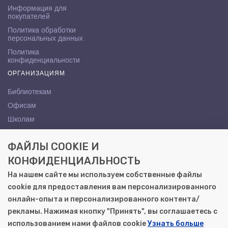
Информация для
покупателей
Политика обработки
персональных данных
Политика
конфиденциальности
ОРГАНИЗАЦИЯМ
Библиотекам
Офисам
Школам
ВУЗам
ФАЙЛЫ COOKIE И
КОНТАКТЫ
КОНФИДЕНЦИАЛЬНОСТЬ
Саратов, ул. Осипова, 10А
На нашем сайте мы используем собственные файлы
+7 (8452) 72-65-65
cookie для предоставления вам персонализированного
gemera@moya-kniga.ru
онлайн-опыта и персонализированного контента/
рекламы. Нажимая кнопку "Принять", вы соглашаетесь с
использованием нами файлов cookie
Узнать больше