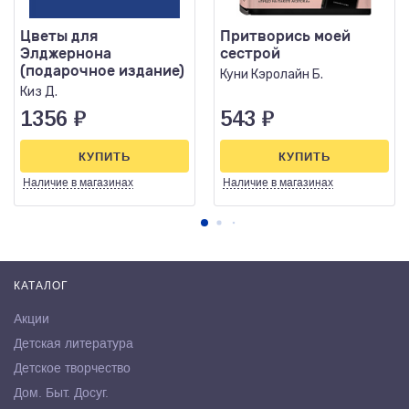
Цветы для
Притворись моей
Элджернона
сестрой
(подарочное издание)
Куни Кэролайн Б.
Киз Д.
1356
₽
543
₽
КУПИТЬ
КУПИТЬ
Наличие
в магазинах
Наличие
в магазинах
КАТАЛОГ
Акции
Детская литература
Детское творчество
Дом. Быт. Досуг.