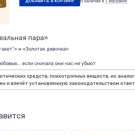
ДОБАВИТЬ В КОРЗИНУ
В наличии в
1 магазине
деальная пара»
такет”» и «Золотая девочка»
бовью... если сначала они нас не убьют
тических средств, психотропных веществ, их аналог
ен и влечёт установленную законодательством отве
авится