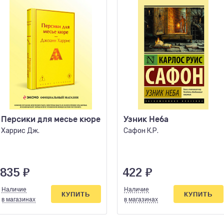
Персики для месье кюре
Узник Неба
Харрис Дж.
Сафон К.Р.
835
₽
422
₽
Наличие
Наличие
КУПИТЬ
КУПИТЬ
в магазинах
в магазинах