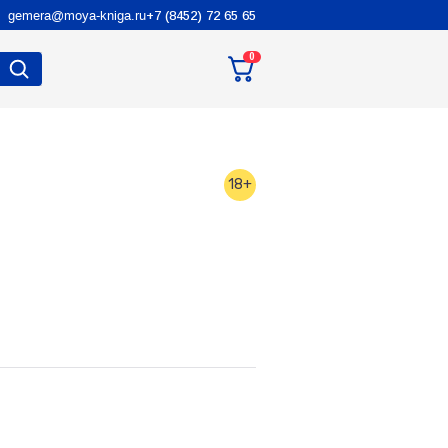
gemera@moya-kniga.ru
+7 (8452) 72 65 65
0
18+