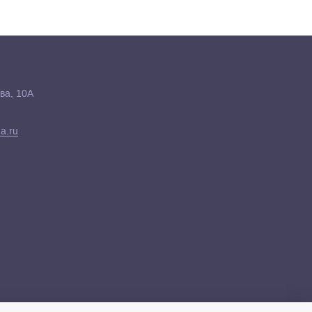
ва, 10А
a.ru