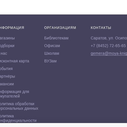
НФОРМАЦИЯ
ОРГАНИЗАЦИЯМ
КОНТАКТЫ
агазины
Библиотекам
Саратов, ул. Осипо
одборки
Офисам
+7 (8452) 72-65-65
 нас
Школам
gemera@moya-knig
исконтная карта
ВУЗам
обытия
артнёры
акансии
нформация для
окупателей
олитика обработки
ерсональных данных
олитика
онфиденциальности