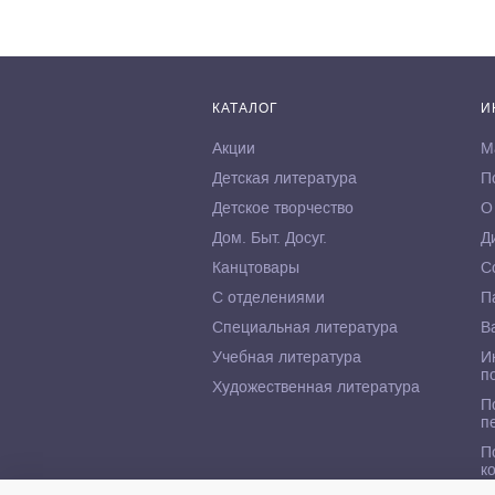
КАТАЛОГ
И
Акции
М
Детская литература
П
Детское творчество
О
Дом. Быт. Досуг.
Д
Канцтовары
С
С отделениями
П
Специальная литература
В
Учебная литература
И
п
Художественная литература
П
п
П
к