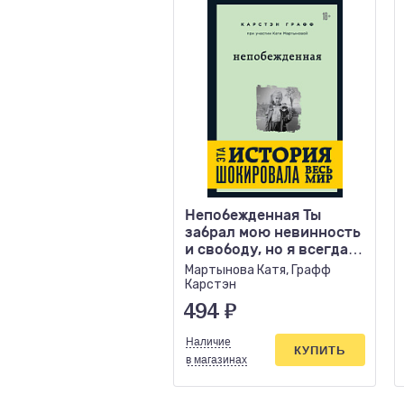
Непобежденная Ты
забрал мою невинность
и свободу, но я всегда
была сильнее тебя
Мартынова Катя, Графф
Карстэн
494
₽
Наличие
КУПИТЬ
в магазинах