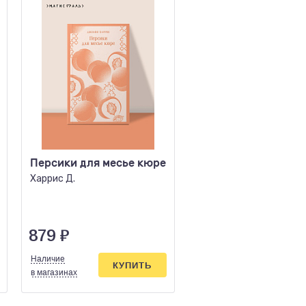
Персики для месье кюре
Шантарам-2. Тень 
в 2 кн
Харрис Д.
Робертс Г.Д.
879
₽
855
₽
Наличие
Наличие
КУПИТЬ
КУПИ
в магазинах
в магазинах