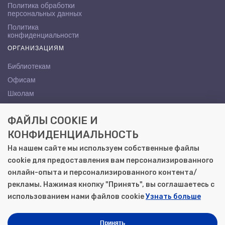
Политика обработки
персональных данных
Политика
конфиденциальности
ОРГАНИЗАЦИЯМ
Библиотекам
Офисам
Школам
ВУЗам
ФАЙЛЫ COOKIE И
КОНТАКТЫ
КОНФИДЕНЦИАЛЬНОСТЬ
Саратов, ул. Осипова, 10А
На нашем сайте мы используем собственные файлы
+7 (8452) 72-65-65
cookie для предоставления вам персонализированного
gemera@moya-kniga.ru
онлайн-опыта и персонализированного контента/
рекламы. Нажимая кнопку "Принять", вы соглашаетесь с
использованием нами файлов cookie
Узнать больше
© 2000–2026, ООО «Гемера-Плюс»
Моя книга | Сеть книжных магазинов в Саратове
Принять