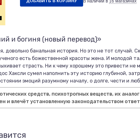
ДОБАВИТЬ В КОРЗИНУ
В наличии в
16 магазинах
ий и богиня (новый перевод)»
, довольно банальная история. Но это не тот случай. 
 ученого есть божественной красоты жена. И молодой та
ыхивает страсть. Ни к чему хорошему это привести не 
дос Хаксли сумел наполнить эту историю глубиной, зат
остоянии эмоций разумному началу, о долге, чести и люб
тических средств, психотропных веществ, их аналог
ен и влечёт установленную законодательством отве
авится