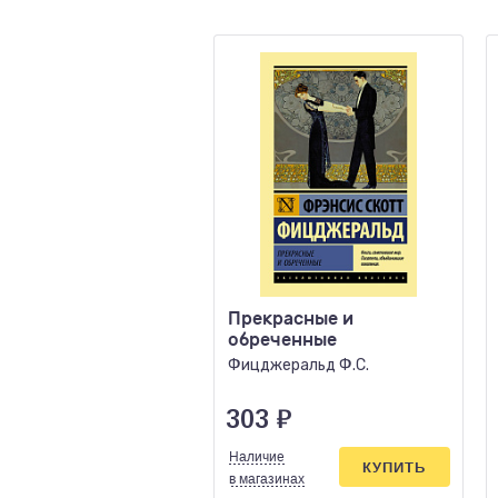
Прекрасные и
обреченные
Фицджеральд Ф.С.
303
₽
Наличие
КУПИТЬ
в магазинах