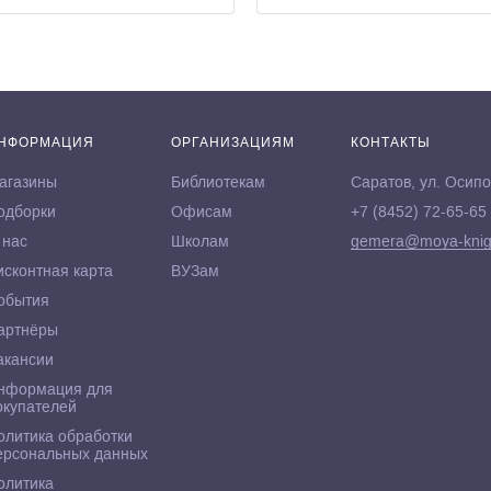
НФОРМАЦИЯ
ОРГАНИЗАЦИЯМ
КОНТАКТЫ
агазины
Библиотекам
Саратов, ул. Осипо
одборки
Офисам
+7 (8452) 72-65-65
 нас
Школам
gemera@moya-knig
исконтная карта
ВУЗам
обытия
артнёры
акансии
нформация для
окупателей
олитика обработки
ерсональных данных
олитика