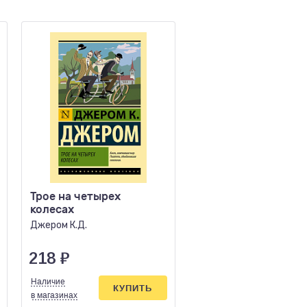
Трое на четырех
Портрет Дориана Г
колесах
Уайльд О.
Джером К.Д.
218
₽
403
₽
Наличие
Наличие
КУПИТЬ
КУПИ
в магазинах
в магазинах