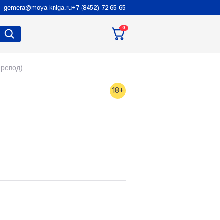
gemera@moya-kniga.ru
+7 (8452) 72 65 65
0
еревод)
18+