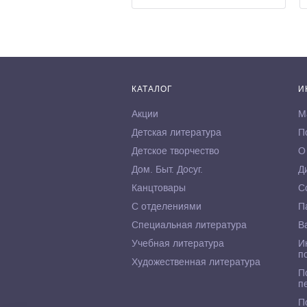
КАТАЛОГ
И
Акции
М
Детская литература
П
Детское творчество
О
Дом. Быт. Досуг.
Д
Канцтовары
С
С отделениями
П
Специальная литература
В
Учебная литература
И
п
Художественная литература
П
п
П