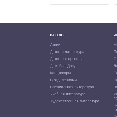
КАТАЛОГ
И
Акции
М
Детская литература
П
Детское творчество
О
Дом. Быт. Досуг.
Д
Канцтовары
С
С отделениями
П
Специальная литература
В
Учебная литература
И
п
Художественная литература
П
п
П