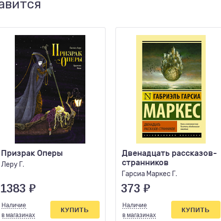
авится
Призрак Оперы
Двенадцать рассказов-
странников
Леру Г.
Гарсиа Маркес Г.
1383
₽
373
₽
Наличие
Наличие
КУПИТЬ
КУПИТЬ
в магазинах
в магазинах