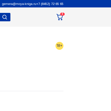
gemera@moya-kniga.ru
+7 (8452) 72 65 65
0
18+