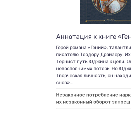
Аннотация к книге «Ге
Герой романа «Гений», талант
писателю Теодору Драйзеру. Их
Тернист путь Юджина к цели. О
невосполнимых потерь. Но Юджи
Творческая личность, он находи
снов»...
Незаконное потребление нарко
их незаконный оборот запрещ