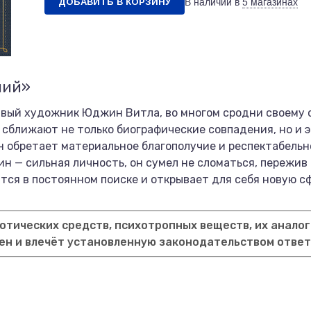
ДОБАВИТЬ В КОРЗИНУ
В наличии в
5 магазинах
ний»
ливый художник Юджин Витла, во многом сродни своему
 сближают не только биографические совпадения, но и 
н обретает материальное благополучие и респектабель
н — сильная личность, он сумел не сломаться, пережив
тся в постоянном поиске и открывает для себя новую с
тических средств, психотропных веществ, их аналог
ен и влечёт установленную законодательством отве