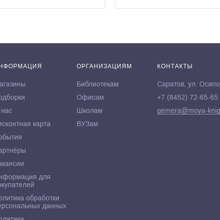
НФОРМАЦИЯ
ОРГАНИЗАЦИЯМ
КОНТАКТЫ
агазины
Библиотекам
Саратов, ул. Осипо
одборки
Офисам
+7 (8452) 72-65-65
 нас
Школам
gemera@moya-knig
исконтная карта
ВУЗам
обытия
артнёры
акансии
нформация для
окупателей
олитика обработки
ерсональных данных
олитика