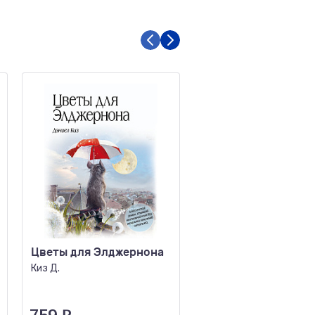
Цветы для Элджернона
Письмо незнакомк
Киз Д.
Цвейг С.