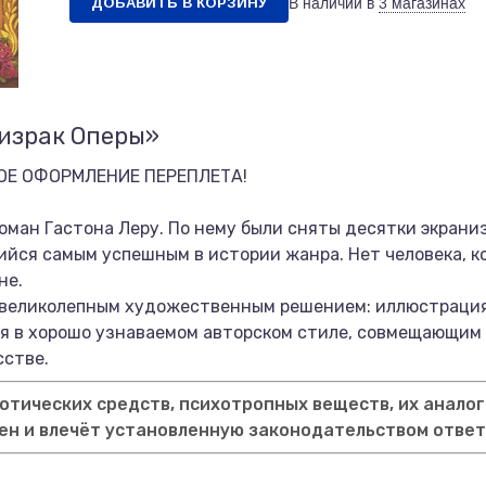
ДОБАВИТЬ В КОРЗИНУ
В наличии в
3 магазинах
ризрак Оперы»
Е ОФОРМЛЕНИЕ ПЕРЕПЛЕТА!
оман Гастона Леру. По нему были сняты десятки экрани
йся самым успешным в истории жанра. Нет человека, к
не.
 великолепным художественным решением: иллюстрация
я в хорошо узнаваемом авторском стиле, совмещающим 
сстве.
тических средств, психотропных веществ, их аналог
ен и влечёт установленную законодательством отве