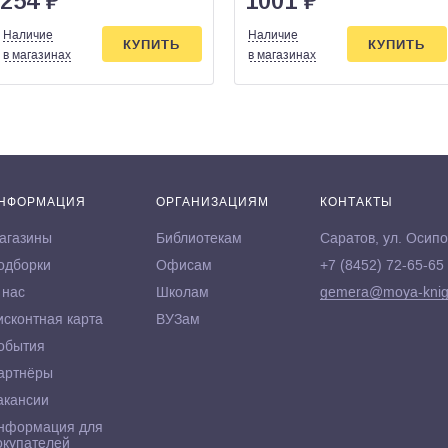
254
₽
1001
₽
Наличие
Наличие
КУПИТЬ
КУПИТЬ
в магазинах
в магазинах
НФОРМАЦИЯ
ОРГАНИЗАЦИЯМ
КОНТАКТЫ
агазины
Библиотекам
Саратов, ул. Осипо
одборки
Офисам
+7 (8452) 72-65-65
 нас
Школам
gemera@moya-knig
исконтная карта
ВУЗам
обытия
артнёры
акансии
нформация для
окупателей