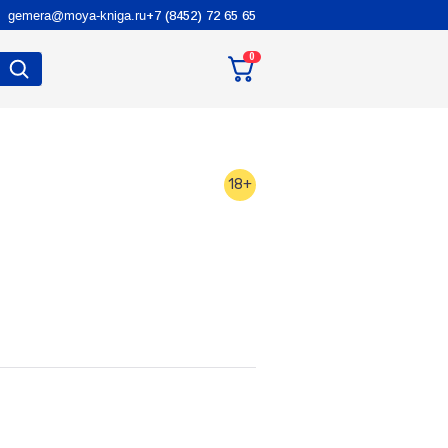
gemera@moya-kniga.ru
+7 (8452) 72 65 65
0
18+