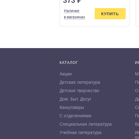
373
₽
Наличие
КУПИТЬ
в магазинах
КАТАЛОГ
И
Акции
М
Детская литература
П
Детское творчество
О
Дом. Быт. Досуг.
Д
Канцтовары
С
С отделениями
П
Специальная литература
В
Учебная литература
И
п