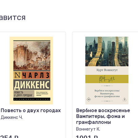
авится
Повесть о двух городах
Вербное воскресенье
Вампитеры, фома и
Диккенс Ч.
гранфаллоны
Воннегут К.