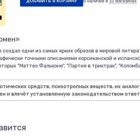
ДОБАВИТЬ В КОРЗИНУ
В наличии в
10 магазинах
армен»
 создал одни из самых ярких образов в мировой литер
рафически точными описаниями корсиканской и испанск
торых "Маттео Фальконе", "Партия в триктрак", "Коломба
тических средств, психотропных веществ, их аналог
ен и влечёт установленную законодательством отве
авится