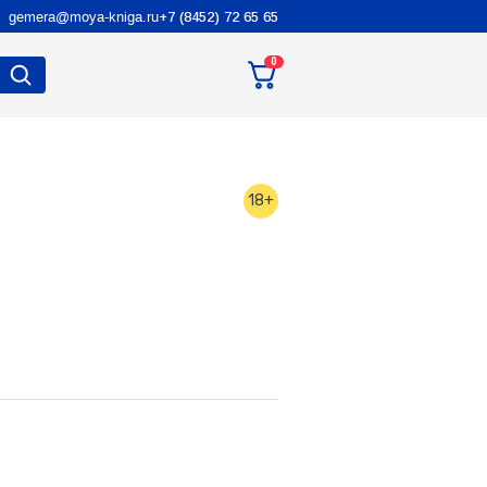
gemera@moya-kniga.ru
+7 (8452) 72 65 65
0
18+