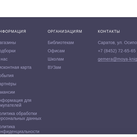
НФОРМАЦИЯ
ОРГАНИЗАЦИЯМ
КОНТАКТЫ
агазины
Библиотекам
Саратов, ул. Осипо
одборки
Офисам
+7 (8452) 72-65-65
 нас
Школам
gemera@moya-knig
исконтная карта
ВУЗам
обытия
артнёры
акансии
нформация для
окупателей
олитика обработки
ерсональных данных
олитика
онфиденциальности