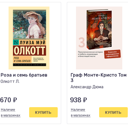
Роза и семь братьев
Граф Монте-Кристо Том
3
Олкотт Л.
Александр Дюма
670
₽
938
₽
Наличие
Наличие
КУПИТЬ
КУПИТЬ
в магазинах
в магазинах