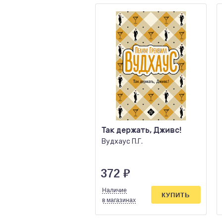
Так держать, Дживс!
Вудхаус П.Г.
372
₽
Наличие
КУПИТЬ
в магазинах