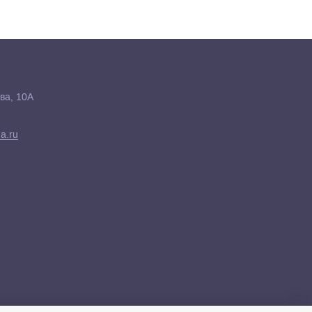
ва, 10А
a.ru