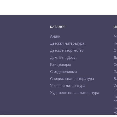
КАТАЛОГ
И
Акции
М
Детская литература
П
Детское творчество
О
Дом. Быт. Досуг.
Д
Канцтовары
С
С отделениями
П
Специальная литература
В
Учебная литература
И
п
Художественная литература
П
п
П
к