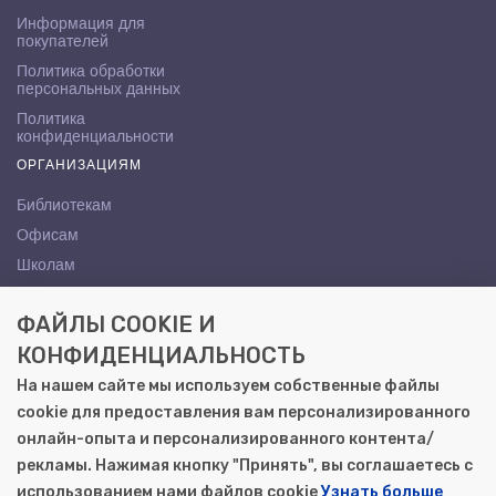
Информация для
покупателей
Политика обработки
персональных данных
Политика
конфиденциальности
ОРГАНИЗАЦИЯМ
Библиотекам
Офисам
Школам
ВУЗам
ФАЙЛЫ COOKIE И
КОНТАКТЫ
КОНФИДЕНЦИАЛЬНОСТЬ
Саратов, ул. Осипова, 10А
На нашем сайте мы используем собственные файлы
+7 (8452) 72-65-65
cookie для предоставления вам персонализированного
gemera@moya-kniga.ru
онлайн-опыта и персонализированного контента/
рекламы. Нажимая кнопку "Принять", вы соглашаетесь с
использованием нами файлов cookie
Узнать больше