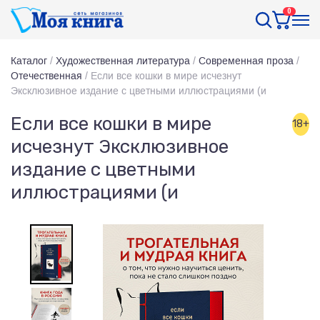
0
Каталог
/
Художественная литература
/
Современная проза
/
Отечественная
/
Если все кошки в мире исчезнут
Эксклюзивное издание с цветными иллюстрациями (и
Если все кошки в мире
18+
исчезнут Эксклюзивное
издание с цветными
иллюстрациями (и