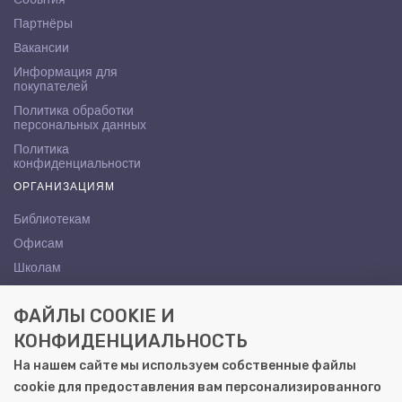
Партнёры
Вакансии
Информация для
покупателей
Политика обработки
персональных данных
Политика
конфиденциальности
ОРГАНИЗАЦИЯМ
Библиотекам
Офисам
Школам
ВУЗам
ФАЙЛЫ COOKIE И
КОНТАКТЫ
КОНФИДЕНЦИАЛЬНОСТЬ
Саратов, ул. Осипова, 10А
На нашем сайте мы используем собственные файлы
+7 (8452) 72-65-65
cookie для предоставления вам персонализированного
gemera@moya-kniga.ru