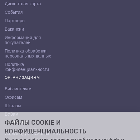
Дисконтная карта
События
Партнёры
Вакансии
Информация для
покупателей
Политика обработки
персональных данных
Политика
конфиденциальности
ОРГАНИЗАЦИЯМ
Библиотекам
Офисам
Школам
ВУЗам
ФАЙЛЫ COOKIE И
КОНТАКТЫ
КОНФИДЕНЦИАЛЬНОСТЬ
Саратов, ул. Осипова, 10А
На нашем сайте мы используем собственные файлы