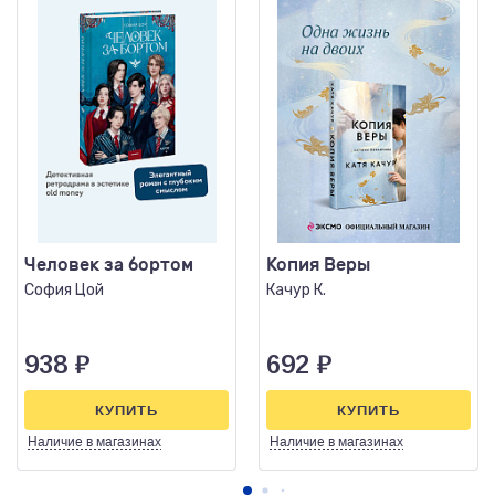
Человек за бортом
Копия Веры
София Цой
Качур К.
938
₽
692
₽
КУПИТЬ
КУПИТЬ
Наличие
в магазинах
Наличие
в магазинах