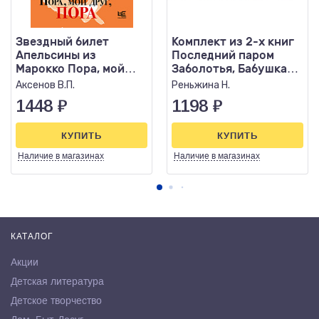
Звездный билет
Комплект из 2-х книг
Апельсины из
Последний паром
Марокко Пора, мой
Заболотья, Бабушка
друг, пора
сказала сидеть тихо
Аксенов В.П.
Реньжина Н.
1448
₽
1198
₽
КУПИТЬ
КУПИТЬ
Наличие
в магазинах
Наличие
в магазинах
КАТАЛОГ
Акции
Детская литература
Детское творчество