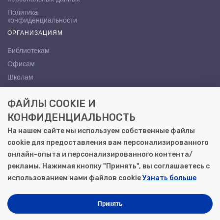
Политика
конфиденциальности
ОРГАНИЗАЦИЯМ
Библиотекам
Офисам
Школам
ВУЗам
ФАЙЛЫ COOKIE И
КОНТАКТЫ
КОНФИДЕНЦИАЛЬНОСТЬ
Саратов, ул. Осипова, 10А
На нашем сайте мы используем собственные файлы
+7 (8452) 72-65-65
cookie для предоставления вам персонализированного
gemera@moya-kniga.ru
онлайн-опыта и персонализированного контента/
рекламы. Нажимая кнопку "Принять", вы соглашаетесь с
использованием нами файлов cookie
Узнать больше
© 2000–2026, ООО «Гемера-Плюс»
Моя книга | Сеть книжных магазинов в Саратове
Принять