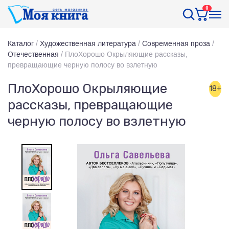
0
Каталог
/
Художественная литература
/
Современная проза
/
Отечественная
/
ПлоХорошо Окрыляющие рассказы,
превращающие черную полосу во взлетную
ПлоХорошо Окрыляющие
18+
рассказы, превращающие
черную полосу во взлетную