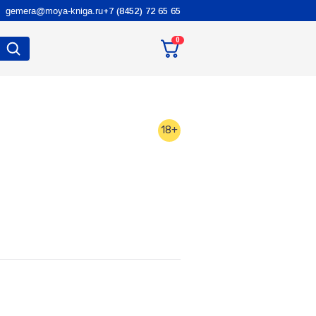
gemera@moya-kniga.ru
+7 (8452) 72 65 65
0
18+