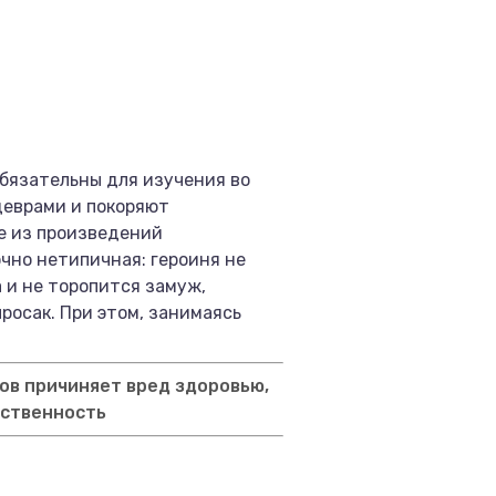
обязательны для изучения во
деврами и покоряют
е из произведений
чно нетипичная: героиня не
а и не торопится замуж,
росак. При этом, занимаясь
ов причиняет вред здоровью,
тственность