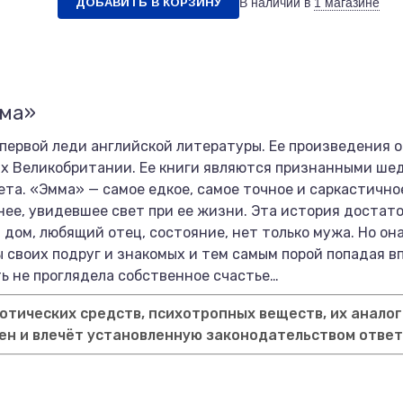
ДОБАВИТЬ В КОРЗИНУ
В наличии в
1 магазине
мма»
первой леди английской литературы. Ее произведения 
ах Великобритании. Ее книги являются признанными ше
та. «Эмма» — самое едкое, самое точное и саркастично
нее, увидевшее свет при ее жизни. Эта история достато
й дом, любящий отец, состояние, нет только мужа. Но он
 своих подруг и знакомых и тем самым порой попадая вп
ь не проглядела собственное счастье…
тических средств, психотропных веществ, их аналог
ен и влечёт установленную законодательством отве