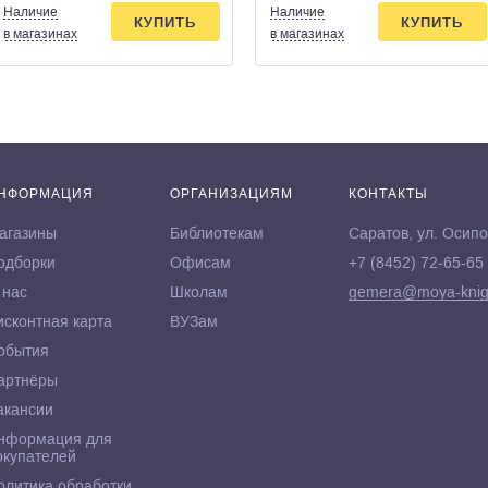
Наличие
Наличие
КУПИТЬ
КУПИТЬ
в магазинах
в магазинах
НФОРМАЦИЯ
ОРГАНИЗАЦИЯМ
КОНТАКТЫ
агазины
Библиотекам
Саратов, ул. Осипо
одборки
Офисам
+7 (8452) 72-65-65
 нас
Школам
gemera@moya-knig
исконтная карта
ВУЗам
обытия
артнёры
акансии
нформация для
окупателей
олитика обработки