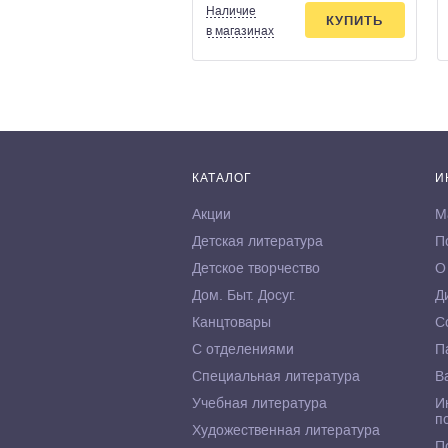
Наличие
КУПИТЬ
в магазинах
КАТАЛОГ
И
Акции
М
Детская литература
П
Детское творчество
О
Дом. Быт. Досуг.
Д
Канцтовары
С
С отделениями
П
Специальная литература
В
Учебная литература
И
п
Художественная литература
П