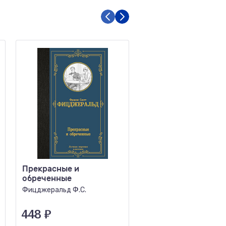
Прекрасные и
Наоборот
обреченные
Гюисманс Ж.
Фицджеральд Ф.С.
448
₽
195
₽