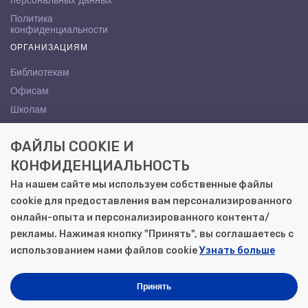
персональных данных
Политика
конфиденциальности
ОРГАНИЗАЦИЯМ
Библиотекам
Офисам
Школам
ВУЗам
ФАЙЛЫ COOKIE И
КОНТАКТЫ
КОНФИДЕНЦИАЛЬНОСТЬ
Саратов, ул. Осипова, 10А
На нашем сайте мы используем собственные файлы
+7 (8452) 72-65-65
cookie для предоставления вам персонализированного
gemera@moya-kniga.ru
онлайн-опыта и персонализированного контента/
рекламы. Нажимая кнопку "Принять", вы соглашаетесь с
использованием нами файлов cookie
Узнать больше
© 2000–2026, ООО «Гемера-Плюс»
Моя книга | Сеть книжных магазинов в Саратове
Принять