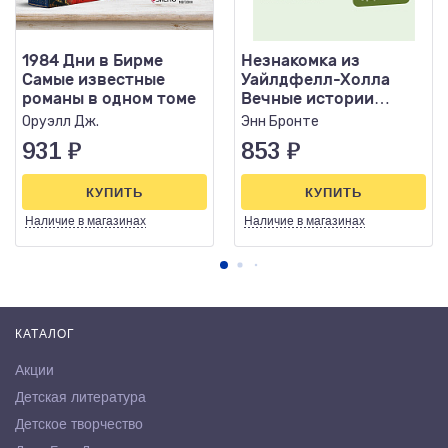
1984 Дни в Бирме
Незнакомка из
Самые известные
Уайлдфелл-Холла
романы в одном томе
Вечные истории
Young Adult
Оруэлл Дж.
Энн Бронте
931
₽
853
₽
КУПИТЬ
КУПИТЬ
Наличие
в магазинах
Наличие
в магазинах
КАТАЛОГ
Акции
Детская литература
Детское творчество