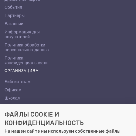
События
Партнёры
Вакансии
Информация для
покупателей
Политика обработки
персональных данных
Политика
конфиденциальности
ОРГАНИЗАЦИЯМ
Библиотекам
Офисам
Школам
ВУЗам
ФАЙЛЫ COOKIE И
КОНТАКТЫ
КОНФИДЕНЦИАЛЬНОСТЬ
Саратов, ул. Осипова, 10А
На нашем сайте мы используем собственные файлы
+7 (8452) 72-65-65