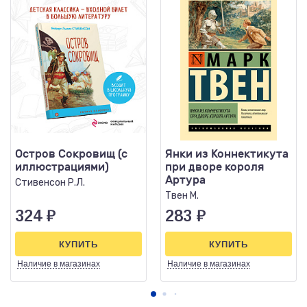
Остров Сокровищ (с
Янки из Коннектикута
иллюстрациями)
при дворе короля
Артура
Стивенсон Р.Л.
Твен М.
324
₽
283
₽
КУПИТЬ
КУПИТЬ
Наличие
в магазинах
Наличие
в магазинах