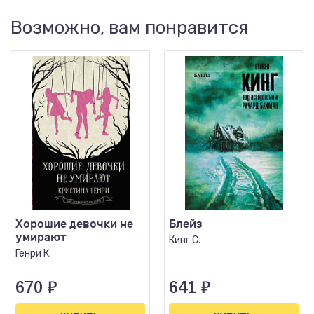
Возможно, вам понравится
Хорошие девочки не
Блейз
умирают
Кинг С.
Генри К.
670
₽
641
₽