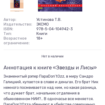
Автор:
Устинова Т.В.
Издательство:
ЭКСМО
ISBN:
978-5-04-104942-3
Тип:
Книги
Возрастное
18+
ограничение:
Нет в наличии
Аннотация к книге «Звезды и Лисы»
Знаменитый рэпер ПараDon’tOzz, в миру Сандро
Галицкий, купается в славе и деньгах. Его брат Ник
немного посмеивается над ним, но какая разница,
что думает брат, начальник отделения в
обыкновенном НИИ?.. В одночасье все меняется.
ПараDon’tOzzа обвиняют в убийстве совершенно