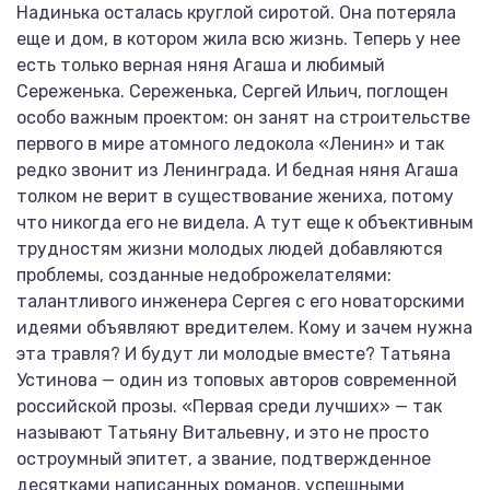
Надинька осталась круглой сиротой. Она потеряла
еще и дом, в котором жила всю жизнь. Теперь у нее
есть только верная няня Агаша и любимый
Сереженька. Сереженька, Сергей Ильич, поглощен
особо важным проектом: он занят на строительстве
первого в мире атомного ледокола «Ленин» и так
редко звонит из Ленинграда. И бедная няня Агаша
толком не верит в существование жениха, потому
что никогда его не видела. А тут еще к объективным
трудностям жизни молодых людей добавляются
проблемы, созданные недоброжелателями:
талантливого инженера Сергея с его новаторскими
идеями объявляют вредителем. Кому и зачем нужна
эта травля? И будут ли молодые вместе? Татьяна
Устинова — один из топовых авторов современной
российской прозы. «Первая среди лучших» — так
называют Татьяну Витальевну, и это не просто
остроумный эпитет, а звание, подтвержденное
десятками написанных романов, успешными