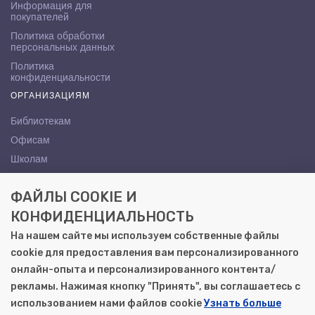
Информация для
покупателей
Политика обработки
персональных данных
Политика
конфиденциальности
ОРГАНИЗАЦИЯМ
Библиотекам
Офисам
Школам
ВУЗам
ФАЙЛЫ COOKIE И
КОНТАКТЫ
КОНФИДЕНЦИАЛЬНОСТЬ
Саратов, ул. Осипова, 10А
На нашем сайте мы используем собственные файлы
+7 (8452) 72-65-65
cookie для предоставления вам персонализированного
gemera@moya-kniga.ru
онлайн-опыта и персонализированного контента/
рекламы. Нажимая кнопку "Принять", вы соглашаетесь с
использованием нами файлов cookie
Узнать больше