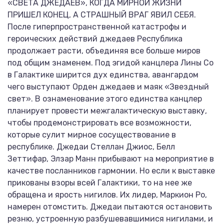
«СВЕТА ДЖЕДАЕВ», КОГДА МИРНОЙ ЖИЗНИ
ПРИШЕЛ КОНЕЦ, А СТРАШНЫЙ ВРАГ ЯВИЛ СЕБЯ.
После гиперпространственной катастрофы и
героических действий джедаев Республика
продолжает расти, объединяя все больше миров
под общим знаменем. Под эгидой канцлера Лины Со
в Галактике ширится дух единства, авангардом
чего выступают Орден джедаев и маяк «Звездный
свет». В ознаменование этого единства канцлер
планирует провести межгалактическую выставку,
чтобы продемонстрировать все возможности,
которые сулит мирное сосуществование в
республике. Джедаи Стеллан Джиос, Белл
Зеттифар, Элзар Манн прибывают на мероприятие в
качестве посланников гармонии. Но если к выставке
прикованы взоры всей Галактики, то на нее же
обращена и ярость нигилов. Их лидер, Маркион Ро,
намерен отомстить. Джедаи пытаются остановить
резню, устроенную разбушевавшимися нигилами, и