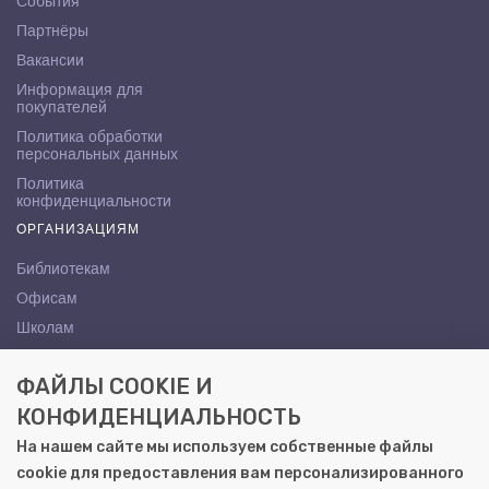
События
Партнёры
Вакансии
Информация для
покупателей
Политика обработки
персональных данных
Политика
конфиденциальности
ОРГАНИЗАЦИЯМ
Библиотекам
Офисам
Школам
ВУЗам
ФАЙЛЫ COOKIE И
КОНТАКТЫ
КОНФИДЕНЦИАЛЬНОСТЬ
Саратов, ул. Осипова, 10А
На нашем сайте мы используем собственные файлы
+7 (8452) 72-65-65
cookie для предоставления вам персонализированного
gemera@moya-kniga.ru