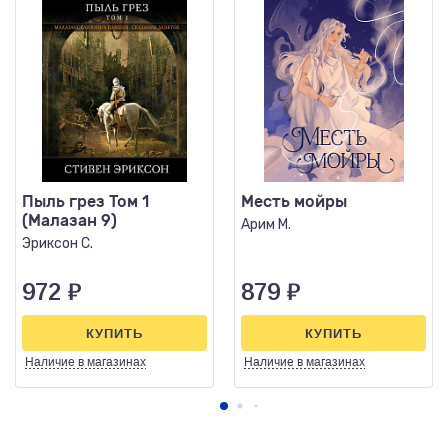
Пыль грез Том 1
Месть мойры
(Малазан 9)
Арим М.
Эриксон С.
972
₽
879
₽
КУПИТЬ
КУПИТЬ
Наличие
в магазинах
Наличие
в магазинах