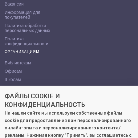
Вакансии
Информация для
покупателей
Политика обработки
персональных данных
Политика
конфиденциальности
ОРГАНИЗАЦИЯМ
Библиотекам
Офисам
Школам
ВУЗам
ФАЙЛЫ COOKIE И
КОНТАКТЫ
КОНФИДЕНЦИАЛЬНОСТЬ
Саратов, ул. Осипова, 10А
На нашем сайте мы используем собственные файлы
+7 (8452) 72-65-65
cookie для предоставления вам персонализированного
gemera@moya-kniga.ru
онлайн-опыта и персонализированного контента/
рекламы. Нажимая кнопку "Принять", вы соглашаетесь с