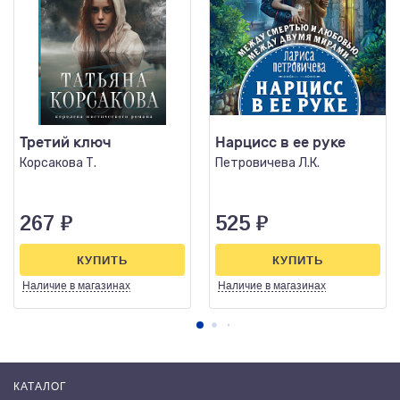
Третий ключ
Нарцисс в ее руке
Корсакова Т.
Петровичева Л.К.
267
₽
525
₽
КУПИТЬ
КУПИТЬ
Наличие
в магазинах
Наличие
в магазинах
КАТАЛОГ