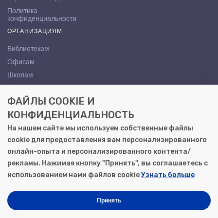
Политика
конфиденциальности
ОРГАНИЗАЦИЯМ
Библиотекам
Офисам
Школам
ВУЗам
ФАЙЛЫ COOKIE И
КОНТАКТЫ
КОНФИДЕНЦИАЛЬНОСТЬ
Саратов, ул. Осипова, 10А
На нашем сайте мы используем собственные файлы
+7 (8452) 72-65-65
cookie для предоставления вам персонализированного
gemera@moya-kniga.ru
онлайн-опыта и персонализированного контента/
рекламы. Нажимая кнопку "Принять", вы соглашаетесь с
использованием нами файлов cookie
Узнать больше
© 2000–2026, ООО «Гемера-Плюс»
Моя книга | Сеть книжных магазинов в Саратове
Принять