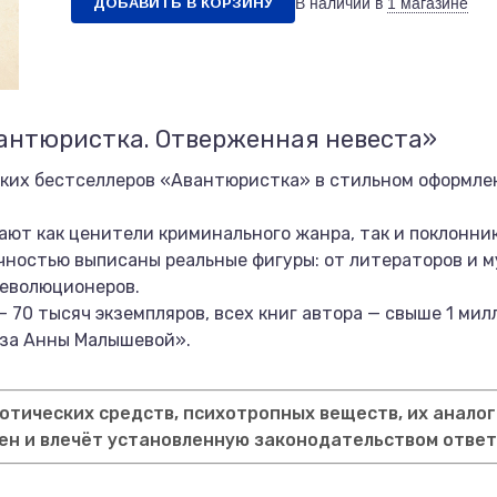
ДОБАВИТЬ В КОРЗИНУ
В наличии в
1 магазине
вантюристка. Отверженная невеста»
ских бестселлеров «Авантюристка» в стильном оформле
ют как ценители криминального жанра, так и поклонни
очностью выписаны реальные фигуры: от литераторов и 
революционеров.
 70 тысяч экземпляров, всех книг автора — свыше 1 мил
оза Анны Малышевой».
тических средств, психотропных веществ, их аналог
ен и влечёт установленную законодательством отве