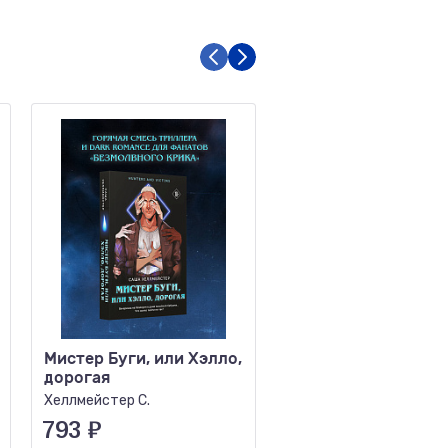
Мистер Буги, или Хэлло,
Роковые числа
дорогая
Свечин Н.
Хеллмейстер С.
793
₽
440
₽