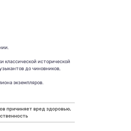
нии.
ки классической исторической
музыкантов до чиновников,
лиона экземпляров.
ов причиняет вред здоровью,
тственность