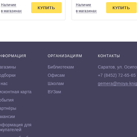
Наличие
Наличие
КУПИТЬ
КУПИТЬ
в магазинах
в магазинах
НФОРМАЦИЯ
ОРГАНИЗАЦИЯМ
КОНТАКТЫ
агазины
Библиотекам
Саратов, ул. Осипо
одборки
Офисам
+7 (8452) 72-65-65
 нас
Школам
gemera@moya-knig
исконтная карта
ВУЗам
обытия
артнёры
акансии
нформация для
окупателей