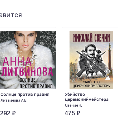
авится
Солнце против правил
Убийство
церемониймейстера
Литвинова А.В.
Свечин Н.
292
₽
475
₽