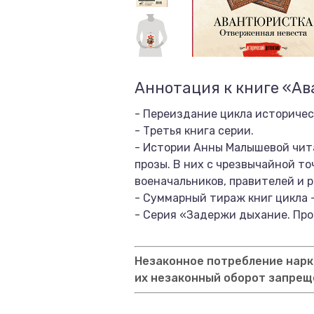
Аннотация к книге «А
- Переиздание цикла историче
- Третья книга серии.
- Истории Анны Малышевой чита
прозы. В них с чрезвычайной т
военачальников, правителей и 
- Суммарный тираж книг цикла —
- Серия «Задержи дыхание. Пр
Незаконное потребление нарко
их незаконный оборот запрещ