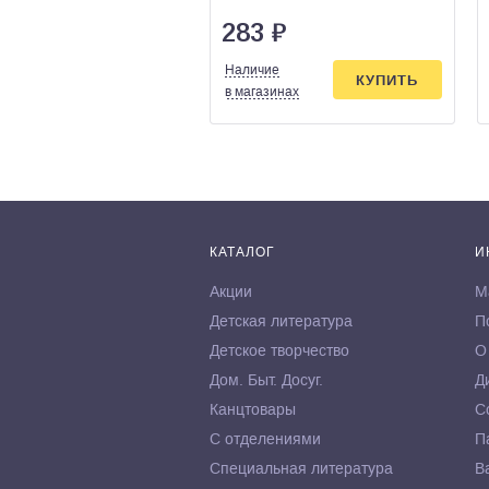
283
₽
Наличие
КУПИТЬ
в магазинах
КАТАЛОГ
И
Акции
М
Детская литература
П
Детское творчество
О
Дом. Быт. Досуг.
Д
Канцтовары
С
С отделениями
П
Специальная литература
В