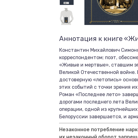
Аннотация к книге «Жи
Константин Михайлович Симоно
корреспондентом; поэт, обессм
«Живые и мертвые», ставшим эп
Великой Отечественной войне. 
достоверную «летопись» основн
этих событий с точки зрения и
Роман «Последнее лето» заверш
дорогами последнего лета Вели
операции, одной из крупнейших
Белоруссии завершается, и арм
Незаконное потребление нарко
их незаконный оборот запрещ