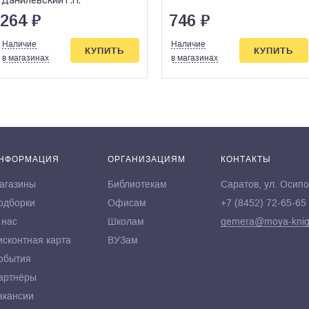
Данилевский Г.П.
264
₽
746
₽
Наличие
Наличие
КУПИТЬ
КУПИТЬ
в магазинах
в магазинах
НФОРМАЦИЯ
ОРГАНИЗАЦИЯМ
КОНТАКТЫ
агазины
Библиотекам
Саратов, ул. Осипо
одборки
Офисам
+7 (8452) 72-65-65
 нас
Школам
gemera@moya-knig
исконтная карта
ВУЗам
обытия
артнёры
акансии