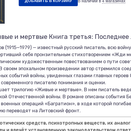
ДОБАВИТЬ В КОРЗИНУ
В наличии в
4 магазинах
вые и мертвые Книга третья: Последнее
в (1915—1979) — известный русский писатель, всю вой
ертивший себя пронзительным стихотворением «Жди меня
ическим художественным повествованием о пути совет
В своем эпохальном произведении автор стремился сое
ых событий войны, увиденных глазами главных героев 
х современного писателю понимания и оценки.
ает трилогию «Живые и мертвые». В нем писатель вед
кой Отечественной войны. В романе описаны события Б
 военных операций «Багратион», в ходе которой погиба
ию переводят на Литовский фронт.
тических средств, психотропных веществ, их аналог
ен и влечёт установленную законодательством отве