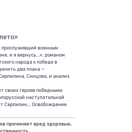
 лето»
ну прослуживший военным
, и я вернусь...», романом
ского народа к победе в
динить два плана —
Серпилина, Синцова, и анализ
ет своих героев победными
елорусской наступательной
ет Серпилин... Освобождение
ов причиняет вред здоровью,
тственность