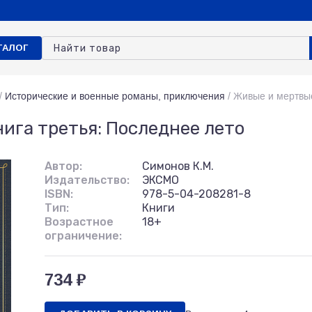
ТАЛОГ
/
Исторические и военные романы, приключения
/
Живые и мертвые
ига третья: Последнее лето
Автор:
Симонов К.М.
Издательство:
ЭКСМО
ISBN:
978-5-04-208281-8
Тип:
Книги
Возрастное
18+
ограничение:
734 ₽