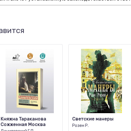
авится
Княжна Тараканова
Светские манеры
Сожженная Москва
Розен Р.