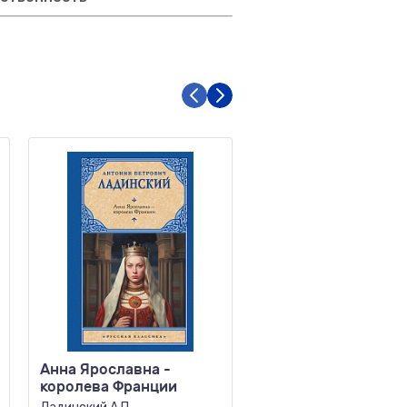
Анна Ярославна -
Левиафан
королева Франции
Гоулмон Д.Л.