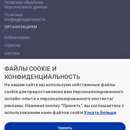
Политика обработки
персональных данных
Политика
конфиденциальности
ОРГАНИЗАЦИЯМ
Библиотекам
Офисам
Школам
ВУЗам
ФАЙЛЫ COOKIE И
КОНТАКТЫ
КОНФИДЕНЦИАЛЬНОСТЬ
Саратов, ул. Осипова, 10А
На нашем сайте мы используем собственные файлы
+7 (8452) 72-65-65
cookie для предоставления вам персонализированного
gemera@moya-kniga.ru
онлайн-опыта и персонализированного контента/
рекламы. Нажимая кнопку "Принять", вы соглашаетесь с
использованием нами файлов cookie
Узнать больше
© 2000–2026, ООО «Гемера-Плюс»
Моя книга | Сеть книжных магазинов в Саратове
Принять