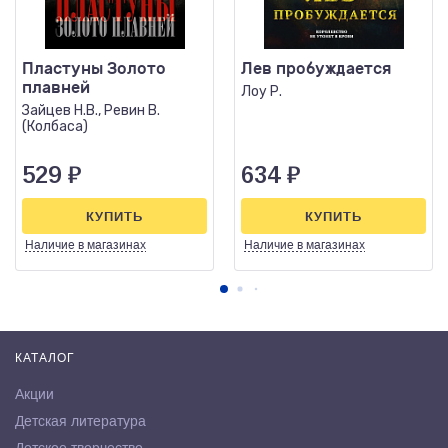
Пластуны Золото
Лев пробуждается
плавней
Лоу Р.
Зайцев Н.В., Ревин В.
(Колбаса)
529
₽
634
₽
КУПИТЬ
КУПИТЬ
Наличие
в магазинах
Наличие
в магазинах
КАТАЛОГ
Акции
Детская литература