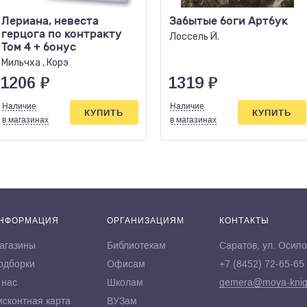
Лериана, невеста
Забытые боги Артбук
герцога по контракту
Лоссель Й.
Том 4 + бонус
Мильчха , Корэ
1206
₽
1319
₽
Наличие
Наличие
КУПИТЬ
КУПИТЬ
в магазинах
в магазинах
НФОРМАЦИЯ
ОРГАНИЗАЦИЯМ
КОНТАКТЫ
агазины
Библиотекам
Саратов, ул. Осипо
одборки
Офисам
+7 (8452) 72-65-65
 нас
Школам
gemera@moya-knig
исконтная карта
ВУЗам