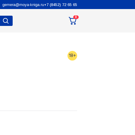
gemera@moya-kniga.ru
+7 (8452) 72 65 65
0
18+