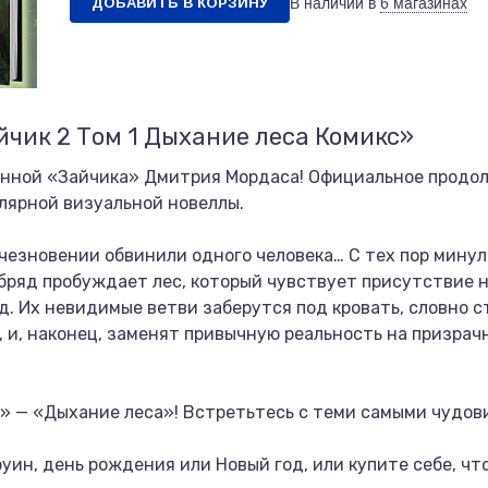
ДОБАВИТЬ В КОРЗИНУ
В наличии в
6 магазинах
йчик 2 Том 1 Дыхание леса Комикс»
енной «Зайчика» Дмитрия Мордаса! Официальное продо
улярной визуальной новеллы.
чезновении обвинили одного человека… С тех пор минуло 
бряд пробуждает лес, который чувствует присутствие 
. Их невидимые ветви заберутся под кровать, словно с
а, и, наконец, заменят привычную реальность на призрач
» — «Дыхание леса»! Встретьтесь с теми самыми чудови
уин, день рождения или Новый год, или купите себе, чт