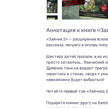
Аннотация к книге «За
«Зайчик 2» — расширение всел
рассказа, легшего в основу поп
Шестеро детей пропали, в их ис
просто затаилось… Языческий о
Древние тени не ведают преград
скрестись в стенах, сводя с ум
невозможно будет выбраться!
Читайте первый том «Зайчика 2
Подарите комикс другу на Хэлло