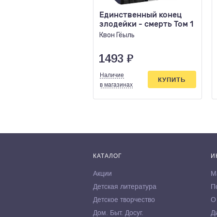
Единственный конец
злодейки - смерть Том 1
Квон Гёыль
1493
₽
Наличие
КУПИТЬ
в магазинах
КАТАЛОГ
И
Акции
М
Детская литература
П
Детское творчество
О
Дом. Быт. Досуг.
Д