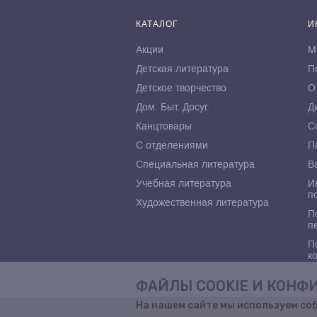
КАТАЛОГ
И
Акции
М
Детская литература
П
Детское творчество
О
Дом. Быт. Досуг.
Д
Канцтовары
С
С отделениями
П
Специальная литература
В
Учебная литература
И
п
Художественная литература
П
п
П
к
ФАЙЛЫ COOKIE И КОН
На нашем сайте мы используем со