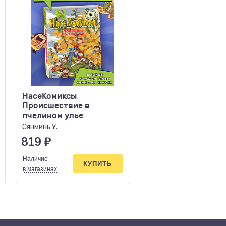
НасеКомиксы
Любовь сквозь пик
Происшествие в
Свон Т.
пчелином улье
Сянминь У.
819
₽
648
₽
Наличие
Наличие
КУПИТЬ
КУПИ
в магазинах
в магазинах