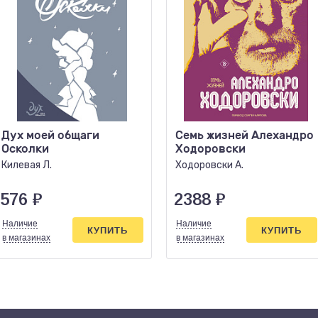
Дух моей общаги
Семь жизней Алехандро
Осколки
Ходоровски
Килевая Л.
Ходоровски А.
576
₽
2388
₽
Наличие
Наличие
КУПИТЬ
КУПИТЬ
в магазинах
в магазинах