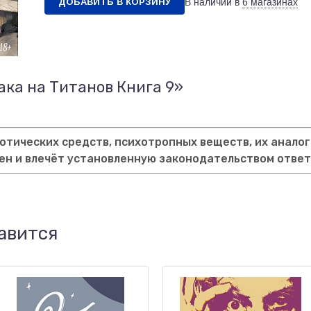
ДОБАВИТЬ В КОРЗИНУ
В наличии в
6 магазинах
ака на Титанов Книга 9»
тических средств, психотропных веществ, их аналог
ен и влечёт установленную законодательством отве
авится