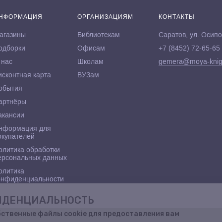
НФОРМАЦИЯ
ОРГАНИЗАЦИЯМ
КОНТАКТЫ
агазины
Библиотекам
Саратов, ул. Осипо
одборки
Офисам
+7 (8452) 72-65-65
 нас
Школам
gemera@moya-knig
исконтная карта
ВУЗам
обытия
артнёры
акансии
нформация для
окупателей
олитика обработки
ерсональных данных
олитика
онфиденциальности
ФИДЕНЦИАЛЬНОСТЬ
бственные файлы cookie для предоставления вам