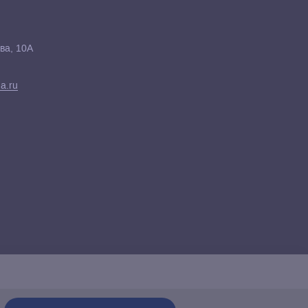
ва, 10А
a.ru