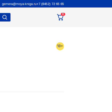
gemera@moya-kniga.ru
+7 (8452) 72 65 65
0
18+