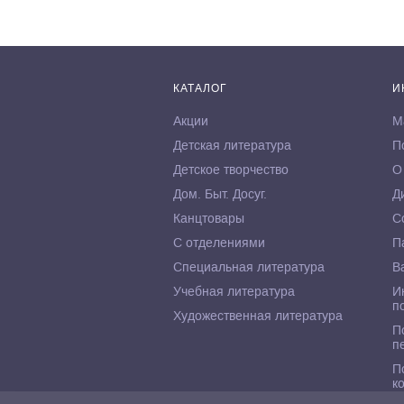
КАТАЛОГ
И
Акции
М
Детская литература
П
Детское творчество
О
Дом. Быт. Досуг.
Д
Канцтовары
С
С отделениями
П
Специальная литература
В
Учебная литература
И
п
Художественная литература
П
п
П
к