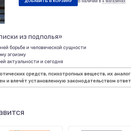
ДОБАВИТЬ В КОРЗИНУ
В наличии в
4 магазинах
писки из подполья»
ней борьбе и человеческой сущности
ому эгоизму
оей актуальности и сегодня
тических средств, психотропных веществ, их аналог
ен и влечёт установленную законодательством отве
авится