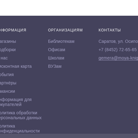
НФОРМАЦИЯ
ОРГАНИЗАЦИЯМ
КОНТАКТЫ
агазины
Библиотекам
Саратов, ул. Осипо
одборки
Офисам
+7 (8452) 72-65-65
 нас
Школам
gemera@moya-knig
исконтная карта
ВУЗам
обытия
артнёры
акансии
нформация для
окупателей
олитика обработки
ерсональных данных
олитика
онфиденциальности