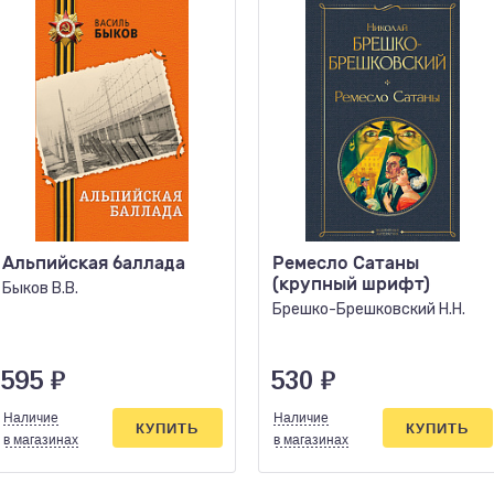
Альпийская баллада
Ремесло Сатаны
(крупный шрифт)
Быков В.В.
Брешко-Брешковский Н.Н.
595
₽
530
₽
Наличие
Наличие
КУПИТЬ
КУПИТЬ
в магазинах
в магазинах