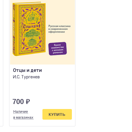
Отцы и дети
Черный человек По
проза
И.С. Тургенев
Есенин С.А.
700
₽
565
₽
Наличие
Наличие
КУПИТЬ
КУПИ
в магазинах
в магазинах