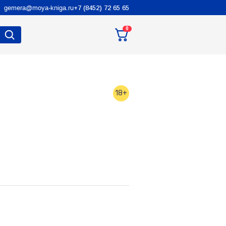
gemera@moya-kniga.ru
+7 (8452) 72 65 65
0
18+