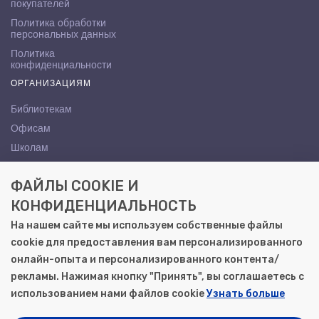
покупателей
Политика обработки
персональных данных
Политика
конфиденциальности
ОРГАНИЗАЦИЯМ
Библиотекам
Офисам
Школам
ВУЗам
ФАЙЛЫ COOKIE И
КОНТАКТЫ
КОНФИДЕНЦИАЛЬНОСТЬ
Саратов, ул. Осипова, 10А
На нашем сайте мы используем собственные файлы
+7 (8452) 72-65-65
cookie для предоставления вам персонализированного
gemera@moya-kniga.ru
онлайн-опыта и персонализированного контента/
рекламы. Нажимая кнопку "Принять", вы соглашаетесь с
использованием нами файлов cookie
Узнать больше
© 2000–2026, ООО «Гемера-Плюс»