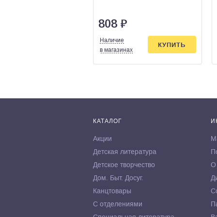
808
₽
Наличие
КУПИТЬ
в магазинах
КАТАЛОГ
И
Акции
М
Детская литература
П
Детское творчество
О
Дом. Быт. Досуг.
Д
Канцтовары
С
С отделениями
П