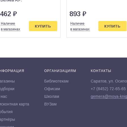
Беляев А.Р.
462
₽
893
₽
Наличие
Наличие
КУПИТЬ
КУПИТЬ
в магазинах
в магазинах
НФОРМАЦИЯ
ОРГАНИЗАЦИЯМ
КОНТАКТЫ
агазины
Библиотекам
Саратов, ул. Осипо
одборки
Офисам
+7 (8452) 72-65-65
 нас
Школам
gemera@moya-knig
исконтная карта
ВУЗам
обытия
артнёры