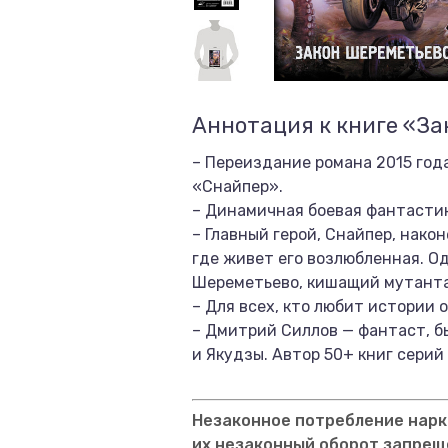
Аннотация к книге «З
– Переиздание романа 2015 год
«Снайпер».
– Динамичная боевая фантастик
– Главный герой, Снайпер, нако
где живет его возлюбленная. О
Шереметьево, кишащий мутанта
– Для всех, кто любит истории
– Дмитрий Силлов — фантаст, б
и Якудзы. Автор 50+ книг серий
Незаконное потребление нарко
их незаконный оборот запрещ