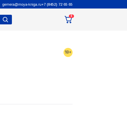
gemera@moya-kniga.ru
+7 (8452) 72 65 65
0
18+