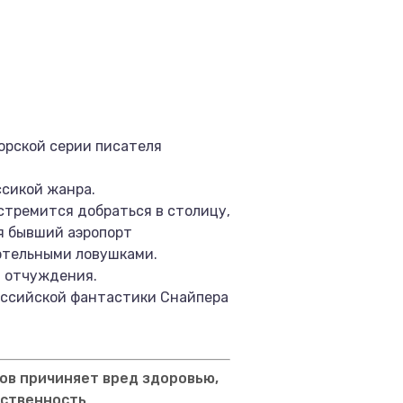
орской серии писателя
ссикой жанра.
 стремится добраться в столицу,
ая бывший аэропорт
ртельными ловушками.
н отчуждения.
оссийской фантастики Снайпера
ов причиняет вред здоровью,
тственность