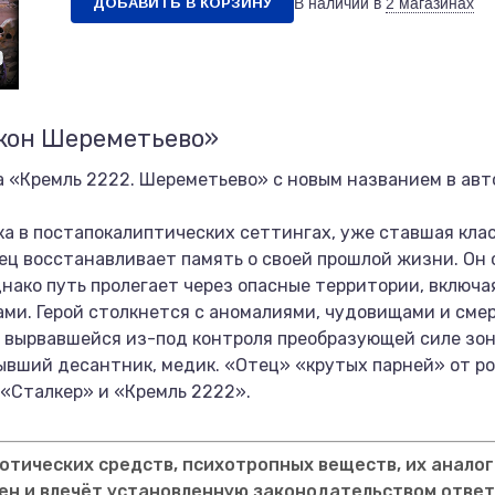
ДОБАВИТЬ В КОРЗИНУ
В наличии в
2 магазинах
акон Шереметьево»
а «Кремль 2222. Шереметьево» с новым названием в авт
а в постапокалиптических сеттингах, уже ставшая кла
нец восстанавливает память о своей прошлой жизни. Он
днако путь пролегает через опасные территории, включ
ми. Герой столкнется с аномалиями, чудовищами и сме
 о вырвавшейся из-под контроля преобразующей силе зо
ывший десантник, медик. «Отец» «крутых парней» от р
 «Сталкер» и «Кремль 2222».
тических средств, психотропных веществ, их аналог
ен и влечёт установленную законодательством отве