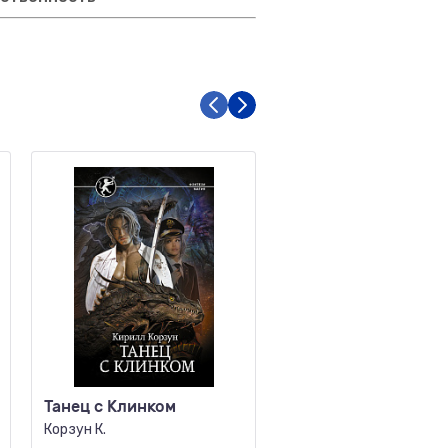
Танец с Клинком
Нарушенная клятв
Корзун К.
Чейз Е.