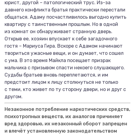
юрист, другой – патологический трус. Из-за
давнего конфликта братья практически перестали
общаться. Адаму посчастливилось выгодно купить
квартиру с таинственным прошлым. Но в одной
из комнат он обнаруживает странную дверь.
Открыв ее, хозяин впускает к себе загадочного
гостя – Мариуса Гира. Вскоре с Адамом начинают
твориться ужасные вещи, и он думает, что сошел
с ума. В это время Майкла посещает призрак
мальчика с призывом спасти некоего слушающего.
Судьбы братьев вновь переплетаются, и им
предстоит лицом к лицу столкнуться не только
с теми, кто живет по ту сторону двери, но и друг с
другом.
Незаконное потребление наркотических средств,
психотропных веществ, их аналогов причиняет
вред здоровью, их незаконный оборот запрещен
и влечёт установленную законодательством