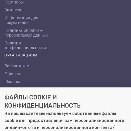
Партнёры
Вакансии
Информация для
покупателей
Политика обработки
персональных данных
Политика
конфиденциальности
ОРГАНИЗАЦИЯМ
Библиотекам
Офисам
Школам
ВУЗам
ФАЙЛЫ COOKIE И
КОНТАКТЫ
КОНФИДЕНЦИАЛЬНОСТЬ
Саратов, ул. Осипова, 10А
На нашем сайте мы используем собственные файлы
+7 (8452) 72-65-65
cookie для предоставления вам персонализированного
gemera@moya-kniga.ru
онлайн-опыта и персонализированного контента/