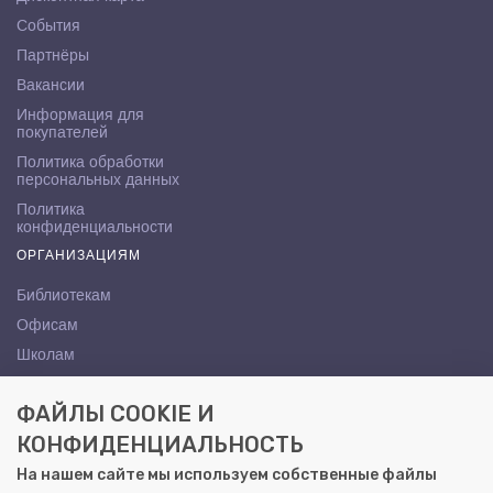
События
Партнёры
Вакансии
Информация для
покупателей
Политика обработки
персональных данных
Политика
конфиденциальности
ОРГАНИЗАЦИЯМ
Библиотекам
Офисам
Школам
ВУЗам
ФАЙЛЫ COOKIE И
КОНТАКТЫ
КОНФИДЕНЦИАЛЬНОСТЬ
Саратов, ул. Осипова, 10А
На нашем сайте мы используем собственные файлы
+7 (8452) 72-65-65