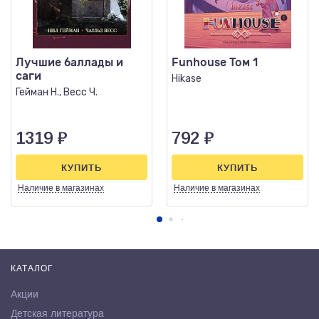
Лучшие баллады и
Funhouse Том 1
саги
Hikase
Гейман Н., Весс Ч.
1319
₽
792
₽
КУПИТЬ
КУПИТЬ
Наличие
в магазинах
Наличие
в магазинах
КАТАЛОГ
Акции
Детская литература