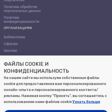
покупателей
Политика обработки
персональных данных
Политика
конфиденциальности
ОРГАНИЗАЦИЯМ
Библиотекам
Офисам
Школам
ВУЗам
ФАЙЛЫ COOKIE И
КОНТАКТЫ
КОНФИДЕНЦИАЛЬНОСТЬ
Саратов, ул. Осипова, 10А
На нашем сайте мы используем собственные файлы
+7 (8452) 72-65-65
cookie для предоставления вам персонализированного
gemera@moya-kniga.ru
онлайн-опыта и персонализированного контента/
рекламы. Нажимая кнопку "Принять", вы соглашаетесь с
использованием нами файлов cookie
Узнать больше
© 2000–2026, ООО «Гемера-Плюс»