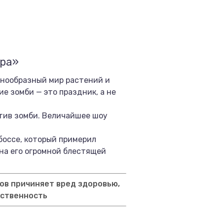
ира»
азнообразный мир растений и
ие зомби — это праздник, а не
отив зомби. Величайшее шоу
боссе, который примерил
 на его огромной блестящей
ов причиняет вред здоровью,
тственность