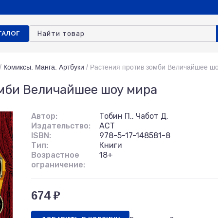
ТАЛОГ
/
Комиксы. Манга. Артбуки
/
Растения против зомби Величайшее ш
мби Величайшее шоу мира
Автор:
Тобин П., Чабот Д.
Издательство:
АСТ
ISBN:
978-5-17-148581-8
Тип:
Книги
Возрастное
18+
ограничение:
674 ₽