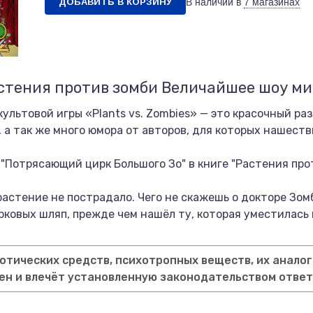
ДОБАВИТЬ В КОРЗИНУ
В наличии в
7 магазинах
стения против зомби Величайшее шоу м
ультовой игры «Plants vs. Zombies» — это красочный р
 а так же много юмора от авторов, для которых нашеств
 "Потрясающий цирк Большого Зо" в книге "Растения пр
растение не пострадало. Чего не скажешь о докторе Зом
рковых шляп, прежде чем нашёл ту, которая уместилась
тических средств, психотропных веществ, их аналог
ен и влечёт установленную законодательством отве