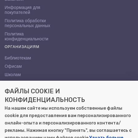
Информация для
покупателей
Политика обработки
персональных данных
Политика
конфиденциальности
ОРГАНИЗАЦИЯМ
Библиотекам
Офисам
Школам
ВУЗам
ФАЙЛЫ COOKIE И
КОНТАКТЫ
КОНФИДЕНЦИАЛЬНОСТЬ
Саратов, ул. Осипова, 10А
На нашем сайте мы используем собственные файлы
+7 (8452) 72-65-65
cookie для предоставления вам персонализированного
gemera@moya-kniga.ru
онлайн-опыта и персонализированного контента/
рекламы. Нажимая кнопку "Принять", вы соглашаетесь с
использованием нами файлов cookie
Узнать больше