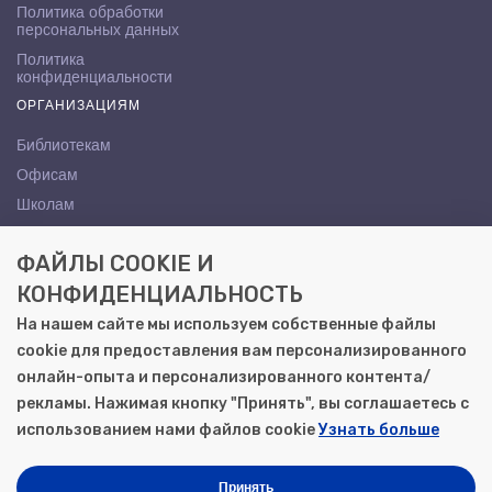
Политика обработки
персональных данных
Политика
конфиденциальности
ОРГАНИЗАЦИЯМ
Библиотекам
Офисам
Школам
ВУЗам
ФАЙЛЫ COOKIE И
КОНТАКТЫ
КОНФИДЕНЦИАЛЬНОСТЬ
Саратов, ул. Осипова, 10А
На нашем сайте мы используем собственные файлы
+7 (8452) 72-65-65
cookie для предоставления вам персонализированного
gemera@moya-kniga.ru
онлайн-опыта и персонализированного контента/
рекламы. Нажимая кнопку "Принять", вы соглашаетесь с
использованием нами файлов cookie
Узнать больше
© 2000–2026, ООО «Гемера-Плюс»
Моя книга | Сеть книжных магазинов в Саратове
Принять