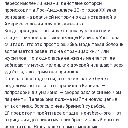
переосмыслении жизни, действие которой
происходит в Лос-Анджелесе 20-х годов XX века,
основана на реальной истории о единственной в
Америке колонии для прокаженных.
Когда врач диагностирует проказу у богатой и
эгоцентричной светской львицы Мириэль Уэст, она
считает, что это просто ошибка. Ведь такая болезнь
встречается разве что на страницах книг или
журналов! Но в одночасье ее жизнь меняется: ее
забирают у мужа, маленьких дочерей и лишают всех
удобств, к которым она привыкла.
Сначала она надеется, что ее изгнание будет
недолгим, но те, кого отправили в Карвилл —
лепрозорий в Луизиане, — скорее заключенные, чем
пациенты. Теперь она должна найти новую цель в
этих стенах, борясь с невыбранной судьбой.
Ей предстоит пройти все стадии неизбежного — от
отрицания до принятия, приобрести новый опыт и
измениться. Ведь даже в самых мрачных