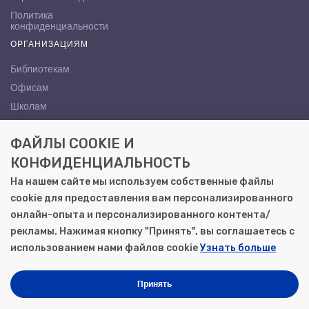
Политика
конфиденциальности
ОРГАНИЗАЦИЯМ
Библиотекам
Офисам
Школам
ВУЗам
ФАЙЛЫ COOKIE И
КОНТАКТЫ
КОНФИДЕНЦИАЛЬНОСТЬ
Саратов, ул. Осипова, 10А
На нашем сайте мы используем собственные файлы
+7 (8452) 72-65-65
cookie для предоставления вам персонализированного
gemera@moya-kniga.ru
онлайн-опыта и персонализированного контента/
рекламы. Нажимая кнопку "Принять", вы соглашаетесь с
использованием нами файлов cookie
Узнать больше
© 2000–2026, ООО «Гемера-Плюс»
Моя книга | Сеть книжных магазинов в Саратове
Принять