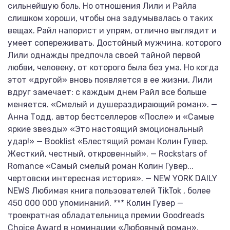
сильнейшую боль. Но отношения Лили и Райла
слишком хороши, чтобы она задумывалась о таких
вещах. Райл напорист и упрям, отлично выглядит и
умеет сопереживать. Достойный мужчина, которого
Лили однажды предпочла своей тайной первой
любви, человеку, от которого была без ума. Но когда
этот «другой» вновь появляется в ее жизни, Лили
вдруг замечает: с каждым днем Райл все больше
меняется. «Смелый и душераздирающий роман». —
Анна Тодд, автор бестселлеров «После» и «Самые
яркие звезды» «Это настоящий эмоциональный
удар!» — Booklist «Блестящий роман Колин Гувер.
Жесткий, честный, откровенный». — Rockstars of
Romance «Самый смелый роман Колин Гувер...
чертовски интересная история». — NEW YORK DAILY
NEWS Любимая книга пользователей TikTok , более
450 000 000 упоминаний. *** Колин Гувер —
троекратная обладательница премии Goodreads
Choice Award в номинации «Любовный роман».