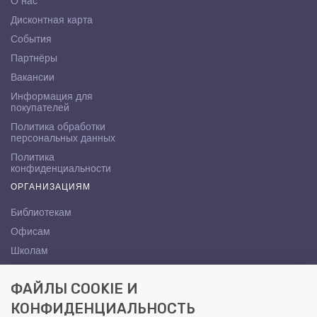
О нас
Дисконтная карта
События
Партнёры
Вакансии
Информация для
покупателей
Политика обработки
персональных данных
Политика
конфиденциальности
ОРГАНИЗАЦИЯМ
Библиотекам
Офисам
Школам
ВУЗам
ФАЙЛЫ COOKIE И
КОНТАКТЫ
КОНФИДЕНЦИАЛЬНОСТЬ
Саратов, ул. Осипова, 10А